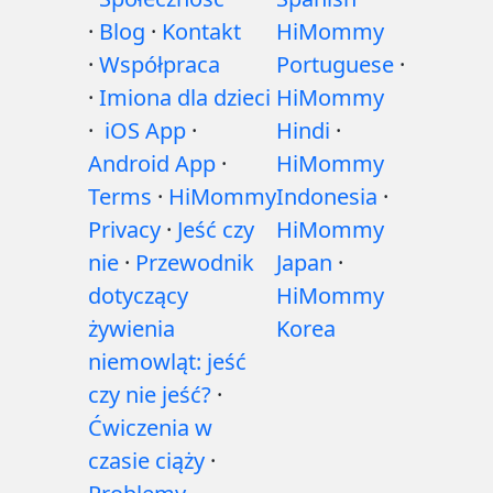
·
Blog
·
Kontakt
HiMommy
·
Współpraca
Portuguese
·
·
Imiona dla dzieci
HiMommy
·
iOS App
·
Hindi
·
Android App
·
HiMommy
Terms
·
HiMommy
Indonesia
·
Privacy
·
Jeść czy
HiMommy
nie
·
Przewodnik
Japan
·
dotyczący
HiMommy
żywienia
Korea
niemowląt: jeść
czy nie jeść?
·
Ćwiczenia w
czasie ciąży
·