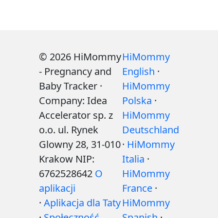
© 2026 HiMommy
HiMommy
- Pregnancy and
English
·
Baby Tracker ·
HiMommy
Company: Idea
Polska
·
Accelerator sp. z
HiMommy
o.o. ul. Rynek
Deutschland
Glowny 28, 31-010
·
HiMommy
Krakow NIP:
Italia
·
6762528642
O
HiMommy
aplikacji
France
·
·
Aplikacja dla Taty
HiMommy
·
Społeczność
Spanish
·