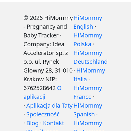
© 2026 HiMommy
HiMommy
- Pregnancy and
English
·
Baby Tracker ·
HiMommy
Company: Idea
Polska
·
Accelerator sp. z
HiMommy
o.o. ul. Rynek
Deutschland
Glowny 28, 31-010
·
HiMommy
Krakow NIP:
Italia
·
6762528642
O
HiMommy
aplikacji
France
·
·
Aplikacja dla Taty
HiMommy
·
Społeczność
Spanish
·
·
Blog
·
Kontakt
HiMommy