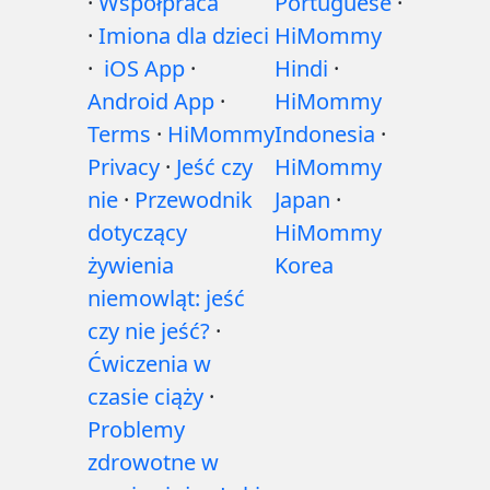
·
Współpraca
Portuguese
·
·
Imiona dla dzieci
HiMommy
·
iOS App
·
Hindi
·
Android App
·
HiMommy
Terms
·
HiMommy
Indonesia
·
Privacy
·
Jeść czy
HiMommy
nie
·
Przewodnik
Japan
·
dotyczący
HiMommy
żywienia
Korea
niemowląt: jeść
czy nie jeść?
·
Ćwiczenia w
czasie ciąży
·
Problemy
zdrowotne w