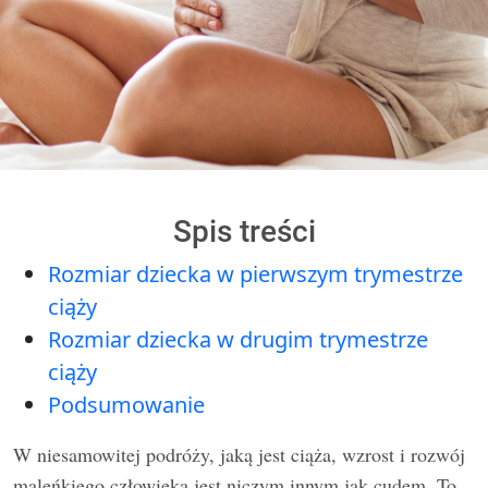
Spis treści
Rozmiar dziecka w pierwszym trymestrze
ciąży
Rozmiar dziecka w drugim trymestrze
ciąży
Podsumowanie
W niesamowitej podróży, jaką jest ciąża, wzrost i rozwój
maleńkiego człowieka jest niczym innym jak cudem. To