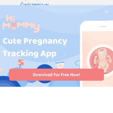
Ćwiczenia w
czasie ciąży
·
Problemy
zdrowotne w
czasie ciąży
·
Leki
w ciąży
·
Problemy
zdrowotne
niemowląt
·
Artykuły
·
Polityka
redakcyjna
Download For Free Now!