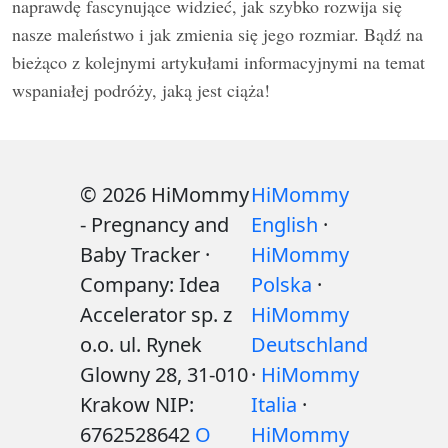
naprawdę fascynujące widzieć, jak szybko rozwija się
nasze maleństwo i jak zmienia się jego rozmiar. Bądź na
bieżąco z kolejnymi artykułami informacyjnymi na temat
wspaniałej podróży, jaką jest ciąża!
© 2026 HiMommy
HiMommy
- Pregnancy and
English
·
Baby Tracker ·
HiMommy
Company: Idea
Polska
·
Accelerator sp. z
HiMommy
o.o. ul. Rynek
Deutschland
Glowny 28, 31-010
·
HiMommy
Krakow NIP:
Italia
·
6762528642
O
HiMommy