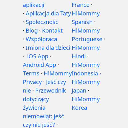
aplikacji
France
·
·
Aplikacja dla Taty
HiMommy
·
Społeczność
Spanish
·
·
Blog
·
Kontakt
HiMommy
·
Współpraca
Portuguese
·
·
Imiona dla dzieci
HiMommy
·
iOS App
·
Hindi
·
Android App
·
HiMommy
Terms
·
HiMommy
Indonesia
·
Privacy
·
Jeść czy
HiMommy
nie
·
Przewodnik
Japan
·
dotyczący
HiMommy
żywienia
Korea
niemowląt: jeść
czy nie jeść?
·