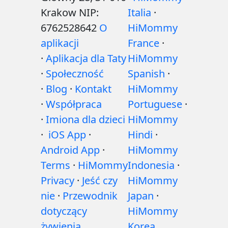
Krakow NIP:
Italia
·
6762528642
O
HiMommy
aplikacji
France
·
·
Aplikacja dla Taty
HiMommy
·
Społeczność
Spanish
·
·
Blog
·
Kontakt
HiMommy
·
Współpraca
Portuguese
·
·
Imiona dla dzieci
HiMommy
·
iOS App
·
Hindi
·
Android App
·
HiMommy
Terms
·
HiMommy
Indonesia
·
Privacy
·
Jeść czy
HiMommy
nie
·
Przewodnik
Japan
·
dotyczący
HiMommy
żywienia
Korea