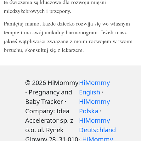
te ćwiczenia są kluczowe dla rozwoju mięśni
międzyżebrowych i przepony.
Pamiętaj mamo, każde dziecko rozwija się we własnym
tempie i ma swój unikalny harmonogram. Jeżeli masz
jakieś wątpliwości związane z moim rozwojem w twoim
brzuchu, skonsultuj się z lekarzem.
© 2026 HiMommy
HiMommy
- Pregnancy and
English
·
Baby Tracker ·
HiMommy
Company: Idea
Polska
·
Accelerator sp. z
HiMommy
o.o. ul. Rynek
Deutschland
Glowny 28, 31-010
·
HiMommy