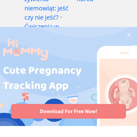
niemowląt: jeść
czy nie jeść?
·
Ćwiczenia w
czasie ciąży
·
Problemy
zdrowotne w
czasie ciąży
·
Leki
w ciąży
·
Problemy
zdrowotne
niemowląt
·
Artykuły
·
Polityka
redakcyjna
Download For Free Now!