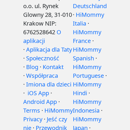
o.o. ul. Rynek
Deutschland
Glowny 28, 31-010
·
HiMommy
Krakow NIP:
Italia
·
6762528642
O
HiMommy
aplikacji
France
·
·
Aplikacja dla Taty
HiMommy
·
Społeczność
Spanish
·
·
Blog
·
Kontakt
HiMommy
·
Współpraca
Portuguese
·
·
Imiona dla dzieci
HiMommy
·
iOS App
·
Hindi
·
Android App
·
HiMommy
Terms
·
HiMommy
Indonesia
·
Privacy
·
Jeść czy
HiMommy
nie
·
Przewodnik
Japan
·