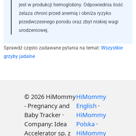
jest w produkcji hemoglobiny. Odpowiednia ilość
żelaza chroni przed anemią i obniża ryzyko
przedwczesnego porodu oraz zbyt niskiej wagi
urodzeniowej.
Sprawdź często zadawane pytania na temat:
Wszystkie
grzyby jadalne
© 2026 HiMommy
HiMommy
- Pregnancy and
English
·
Baby Tracker ·
HiMommy
Company: Idea
Polska
·
Accelerator sp. z
HiMommy