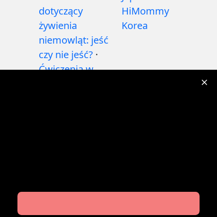
dotyczący
HiMommy
żywienia
Korea
niemowląt: jeść
czy nie jeść?
·
Ćwiczenia w
czasie ciąży
·
Problemy
zdrowotne w
czasie ciąży
·
Leki
w ciąży
·
Problemy
zdrowotne
niemowląt
·
Artykuły
·
Polityka
redakcyjna
Download For Free Now!