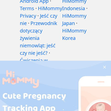
Android App
·
HiMommy
Terms
·
HiMommy
Indonesia
·
Privacy
·
Jeść czy
HiMommy
nie
·
Przewodnik
Japan
·
dotyczący
HiMommy
żywienia
Korea
niemowląt: jeść
czy nie jeść?
·
Ćwiczenia w
czasie ciąży
·
Problemy
zdrowotne w
czasie ciąży
·
Leki
w ciąży
·
Problemy
zdrowotne