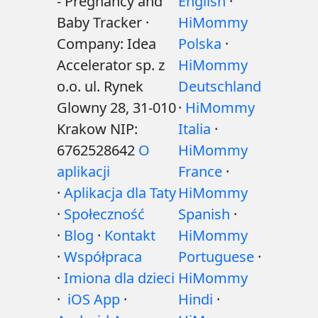
- Pregnancy and
English
·
Baby Tracker ·
HiMommy
Company: Idea
Polska
·
Accelerator sp. z
HiMommy
o.o. ul. Rynek
Deutschland
Glowny 28, 31-010
·
HiMommy
Krakow NIP:
Italia
·
6762528642
O
HiMommy
aplikacji
France
·
·
Aplikacja dla Taty
HiMommy
·
Społeczność
Spanish
·
·
Blog
·
Kontakt
HiMommy
·
Współpraca
Portuguese
·
·
Imiona dla dzieci
HiMommy
·
iOS App
·
Hindi
·