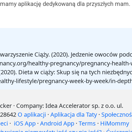
 mamy aplikację dedykowaną dla przyszłych mam.
warzyszenie Ciąży. (2020). Jedzenie owoców podcz
nancy.org/healthy-pregnancy/pregnancy-health-we
(2020). Dieta w ciąży: Skup się na tych niezbęd
ealthy-lifestyle/pregnancy-week-by-week/in-dept
r · Company: Idea Accelerator sp. z o.o. ul.
528642
O aplikacji
·
Aplikacja dla Taty
·
Społecznoś
eci
·
iOS App
·
Android App
·
Terms
·
HiMommy