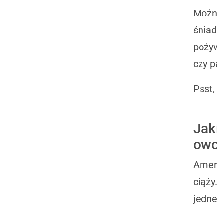
Można
śniad
pożyw
czy p
Psst,
Jak
owo
Amery
ciąży
jedne