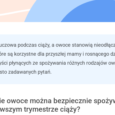
uczowa podczas ciąży, a owoce stanowią nieodłącz
tóre są korzystne dla przyszłej mamy i rosnącego d
yści płynących ze spożywania różnych rodzajów owo
ęsto zadawanych pytań.
ie owoce można bezpiecznie spoży
rwszym trymestrze ciąży?