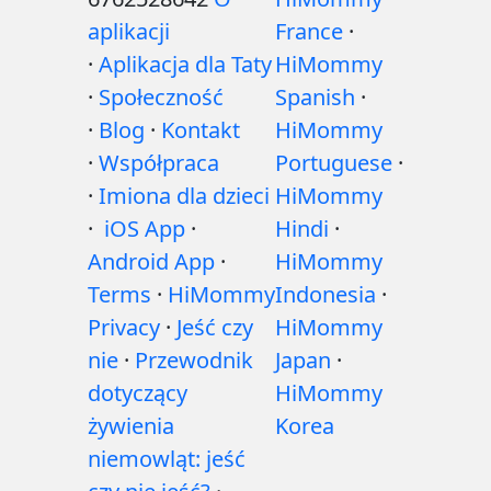
aplikacji
France
·
·
Aplikacja dla Taty
HiMommy
·
Społeczność
Spanish
·
·
Blog
·
Kontakt
HiMommy
·
Współpraca
Portuguese
·
·
Imiona dla dzieci
HiMommy
·
iOS App
·
Hindi
·
Android App
·
HiMommy
Terms
·
HiMommy
Indonesia
·
Privacy
·
Jeść czy
HiMommy
nie
·
Przewodnik
Japan
·
dotyczący
HiMommy
żywienia
Korea
niemowląt: jeść