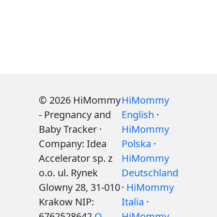
© 2026 HiMommy
HiMommy
- Pregnancy and
English
·
Baby Tracker ·
HiMommy
Company: Idea
Polska
·
Accelerator sp. z
HiMommy
o.o. ul. Rynek
Deutschland
Glowny 28, 31-010
·
HiMommy
Krakow NIP:
Italia
·
6762528642
O
HiMommy