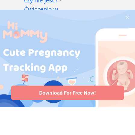
czy nie jeść?
·
Ćwiczenia w
czasie ciąży
·
Problemy
zdrowotne w
czasie ciąży
·
Leki
w ciąży
·
Problemy
zdrowotne
niemowląt
·
Artykuły
·
Polityka
redakcyjna
Download For Free Now!