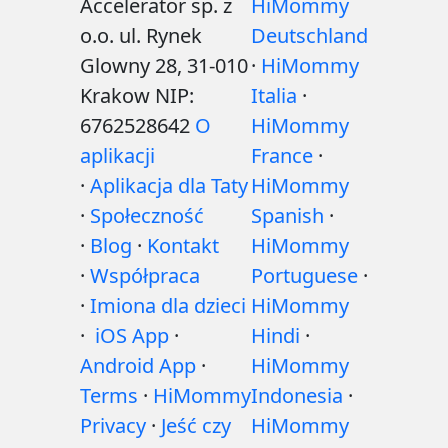
Accelerator sp. z
HiMommy
o.o. ul. Rynek
Deutschland
Glowny 28, 31-010
·
HiMommy
Krakow NIP:
Italia
·
6762528642
O
HiMommy
aplikacji
France
·
·
Aplikacja dla Taty
HiMommy
·
Społeczność
Spanish
·
·
Blog
·
Kontakt
HiMommy
·
Współpraca
Portuguese
·
·
Imiona dla dzieci
HiMommy
·
iOS App
·
Hindi
·
Android App
·
HiMommy
Terms
·
HiMommy
Indonesia
·
Privacy
·
Jeść czy
HiMommy