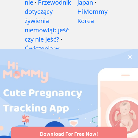
nie
·
Przewodnik
Japan
·
dotyczący
HiMommy
żywienia
Korea
niemowląt: jeść
czy nie jeść?
·
Ćwiczenia w
czasie ciąży
·
Problemy
zdrowotne w
czasie ciąży
·
Leki
w ciąży
·
Problemy
zdrowotne
niemowląt
·
Artykuły
·
Polityka
redakcyjna
Download For Free Now!