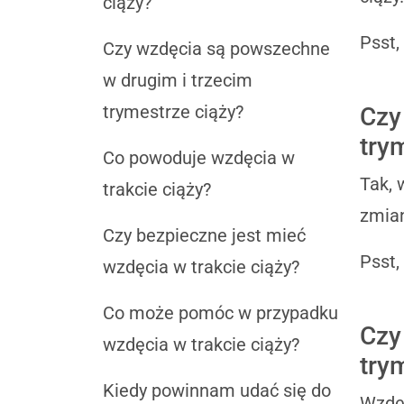
ciąży?
Psst,
Czy wzdęcia są powszechne
w drugim i trzecim
trymestrze ciąży?
Czy
try
Co powoduje wzdęcia w
Tak, 
trakcie ciąży?
zmian
Czy bezpieczne jest mieć
Psst,
wzdęcia w trakcie ciąży?
Co może pomóc w przypadku
Czy
wzdęcia w trakcie ciąży?
try
Kiedy powinnam udać się do
Wzdęc