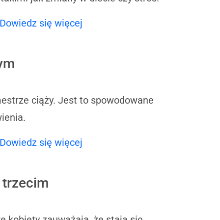
Dowiedz się więcej
zym
estrze ciąży. Jest to spowodowane
ienia.
Dowiedz się więcej
 trzecim
 kobiety zauważają, że stają się