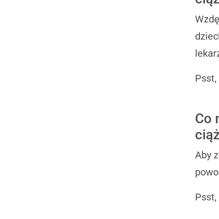
Wzdęc
dziec
lekar
Psst,
Co 
cią
Aby z
powod
Psst,