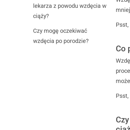
lekarza z powodu wzdęcia w
mniej
ciąży?
Psst,
Czy mogę oczekiwać
wzdęcia po porodzie?
Co 
Wzdęc
proce
może
Psst,
Czy
cią