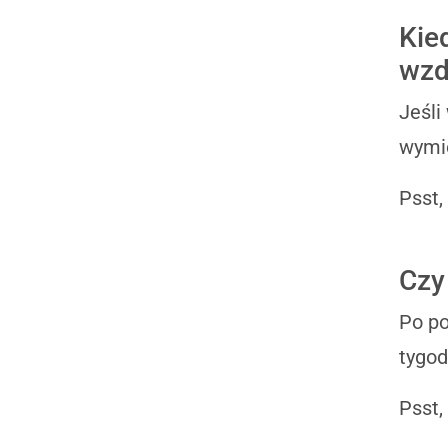
Kie
wzd
Jeśli
wymio
Psst,
Czy
Po po
tygod
Psst,