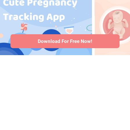
w ciąży
·
Problemy
zdrowotne
niemowląt
·
Artykuły
·
Polityka
redakcyjna
Download For Free Now!