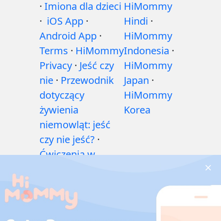
·
Imiona dla dzieci
HiMommy
·
iOS App
·
Hindi
·
Android App
·
HiMommy
Terms
·
HiMommy
Indonesia
·
Privacy
·
Jeść czy
HiMommy
nie
·
Przewodnik
Japan
·
dotyczący
HiMommy
żywienia
Korea
niemowląt: jeść
czy nie jeść?
·
Ćwiczenia w
czasie ciąży
·
Problemy
zdrowotne w
czasie ciąży
·
Leki