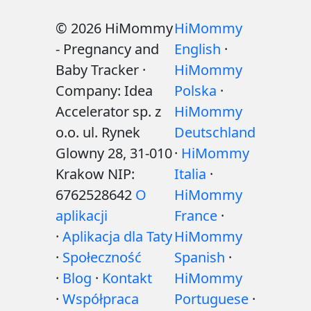
© 2026 HiMommy
HiMommy
- Pregnancy and
English
·
Baby Tracker ·
HiMommy
Company: Idea
Polska
·
Accelerator sp. z
HiMommy
o.o. ul. Rynek
Deutschland
Glowny 28, 31-010
·
HiMommy
Krakow NIP:
Italia
·
6762528642
O
HiMommy
aplikacji
France
·
·
Aplikacja dla Taty
HiMommy
·
Społeczność
Spanish
·
·
Blog
·
Kontakt
HiMommy
·
Współpraca
Portuguese
·