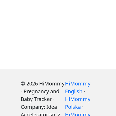
© 2026 HiMommy
HiMommy
- Pregnancy and
English
·
Baby Tracker ·
HiMommy
Company: Idea
Polska
·
Accelerator sp. z
HiMommy