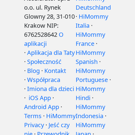
o.o. ul. Rynek
Deutschland
Glowny 28, 31-010
·
HiMommy
Krakow NIP:
Italia
·
6762528642
O
HiMommy
aplikacji
France
·
·
Aplikacja dla Taty
HiMommy
·
Społeczność
Spanish
·
·
Blog
·
Kontakt
HiMommy
·
Współpraca
Portuguese
·
·
Imiona dla dzieci
HiMommy
·
iOS App
·
Hindi
·
Android App
·
HiMommy
Terms
·
HiMommy
Indonesia
·
Privacy
·
Jeść czy
HiMommy
nie
·
Przewodnik
Japan
·