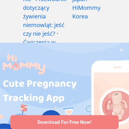
dotyczący
HiMommy
żywienia
Korea
niemowląt: jeść
czy nie jeść?
·
Ćwiczenia w
czasie ciąży
·
Problemy
zdrowotne w
czasie ciąży
·
Leki
w ciąży
·
Problemy
zdrowotne
niemowląt
·
Artykuły
·
Polityka
redakcyjna
Download For Free Now!