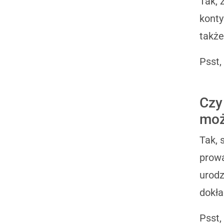
Tak, 
konty
takż
Psst,
Czy
moż
Tak, 
prowa
urodz
dokła
Psst,