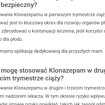
t bezpieczny?
wanie Klonazepamu w pierwszym trymestrze ciąży
waż jest to kluczowy okres dla rozwoju organów p
zdecydować o kontynuacji leczenia, jeśli korzyści
o dla płodu.
 mamy aplikację dedykowaną dla przyszłych mam.
 mogę stosować Klonazepam w drug
ecim trymestrze ciąży?
wanie Klonazepamu w drugim i trzecim trymestrze
ym nadzorem lekarza. W tym okresie ryzyko wpływu 
adal istnieje ryzyko powikłań, takich jak zespół o