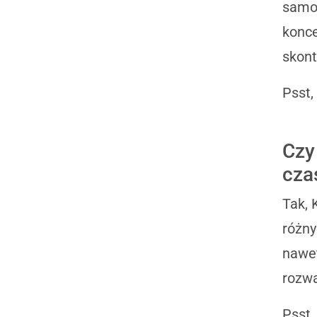
samop
konce
skont
Psst,
Czy
cza
Tak, 
różny
nawet
rozwa
Psst,