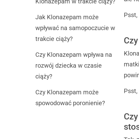
Klonazepam w trakcie ciąży?
Psst,
Jak Klonazepam może
wpływać na samopoczucie w
trakcie ciąży?
Czy
Klona
Czy Klonazepam wpływa na
matki
rozwój dziecka w czasie
powin
ciąży?
Psst,
Czy Klonazepam może
spowodować poronienie?
Czy
sto