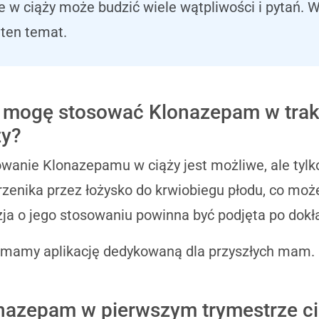
e w ciąży może budzić wiele wątpliwości i pytań.
 ten temat.
 mogę stosować Klonazepam w trak
ży?
wanie Klonazepamu w ciąży jest możliwe, ale tylk
rzenika przez łożysko do krwiobiegu płodu, co moż
ja o jego stosowaniu powinna być podjęta po dokł
 mamy aplikację dedykowaną dla przyszłych mam.
nazepam w pierwszym trymestrze ci