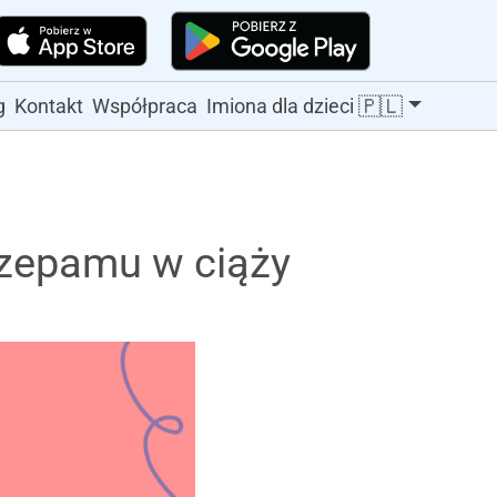
🇵🇱
g
Kontakt
Współpraca
Imiona dla dzieci
azepamu w ciąży