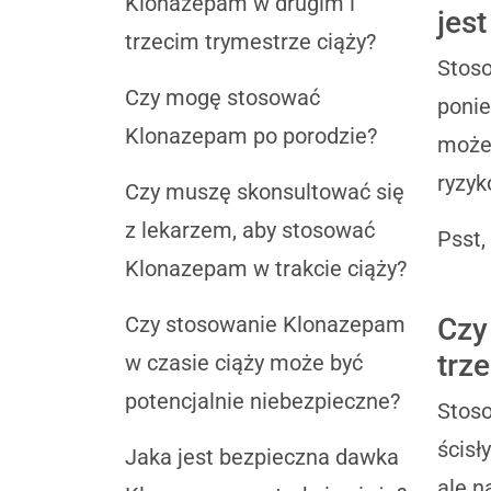
Klonazepam w drugim i
jes
trzecim trymestrze ciąży?
Stoso
Czy mogę stosować
ponie
Klonazepam po porodzie?
może 
ryzyk
Czy muszę skonsultować się
z lekarzem, aby stosować
Psst,
Klonazepam w trakcie ciąży?
Czy stosowanie Klonazepam
Czy
trz
w czasie ciąży może być
potencjalnie niebezpieczne?
Stoso
ścisł
Jaka jest bezpieczna dawka
ale n