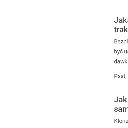
Jak
tra
Bezpi
być u
dawki
Psst,
Jak
sam
Klona