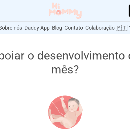
🇵🇹
Sobre nós
Daddy App
Blog
Contato
Colaboração
oiar o desenvolvimento 
mês?