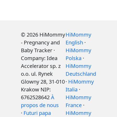
© 2026 HiMommy
HiMommy
- Pregnancy and
English
·
Baby Tracker ·
HiMommy
Company: Idea
Polska
·
Accelerator sp. z
HiMommy
o.o. ul. Rynek
Deutschland
Glowny 28, 31-010
·
HiMommy
Krakow NIP:
Italia
·
6762528642
À
HiMommy
propos de nous
France
·
·
Futuri papa
HiMommy