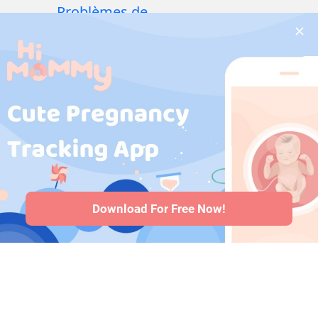
Problèmes de
santé pendant la
grossesse
·
Médicaments
pendant la
grossesse
·
Problèmes de
santé des bébés
·
Articles
·
Politique
editoriale
Download For Free Now!