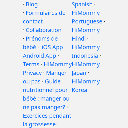
·
Blog
Spanish
·
·
Formulaires de
HiMommy
contact
Portuguese
·
·
Collaboration
HiMommy
·
Prénoms de
Hindi
·
bébé
·
iOS App
·
HiMommy
Android App
·
Indonesia
·
Terms
·
HiMommy
HiMommy
Privacy
·
Manger
Japan
·
ou pas
·
Guide
HiMommy
nutritionnel pour
Korea
bébé : manger ou
ne pas manger?
·
Exercices pendant
la grossesse
·