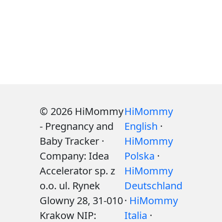
© 2026 HiMommy
HiMommy
- Pregnancy and
English
·
Baby Tracker ·
HiMommy
Company: Idea
Polska
·
Accelerator sp. z
HiMommy
o.o. ul. Rynek
Deutschland
Glowny 28, 31-010
·
HiMommy
Krakow NIP:
Italia
·