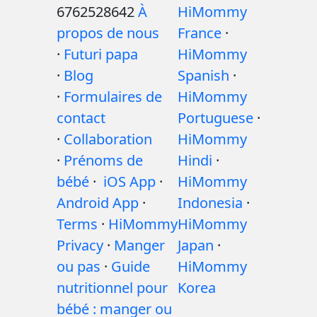
6762528642
À
HiMommy
propos de nous
France
·
·
Futuri papa
HiMommy
·
Blog
Spanish
·
·
Formulaires de
HiMommy
contact
Portuguese
·
·
Collaboration
HiMommy
·
Prénoms de
Hindi
·
bébé
·
iOS App
·
HiMommy
Android App
·
Indonesia
·
Terms
·
HiMommy
HiMommy
Privacy
·
Manger
Japan
·
ou pas
·
Guide
HiMommy
nutritionnel pour
Korea
bébé : manger ou