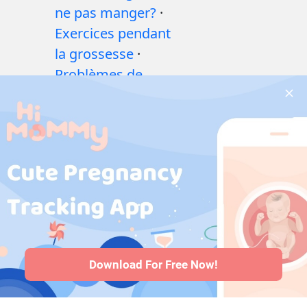
ne pas manger?
·
Exercices pendant
la grossesse
·
Problèmes de
santé pendant la
grossesse
·
Médicaments
pendant la
grossesse
·
Problèmes de
santé des bébés
·
Articles
·
Politique
editoriale
Download For Free Now!