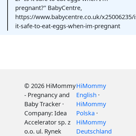
pregnant?" BabyCentre,
https://www.babycentre.co.uk/x25006235/i
it-safe-to-eat-eggs-when-im-pregnant
© 2026 HiMommy
HiMommy
- Pregnancy and
English
·
Baby Tracker ·
HiMommy
Company: Idea
Polska
·
Accelerator sp. z
HiMommy
o.o. ul. Rynek
Deutschland