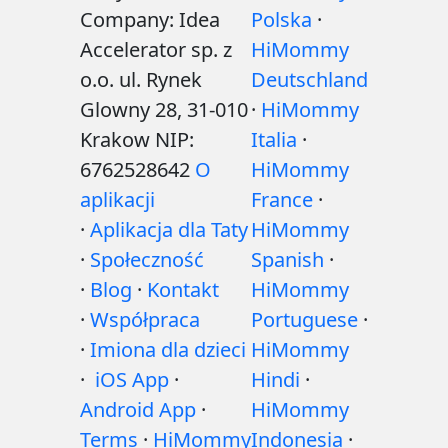
Company: Idea
Polska
·
Accelerator sp. z
HiMommy
o.o. ul. Rynek
Deutschland
Glowny 28, 31-010
·
HiMommy
Krakow NIP:
Italia
·
6762528642
O
HiMommy
aplikacji
France
·
·
Aplikacja dla Taty
HiMommy
·
Społeczność
Spanish
·
·
Blog
·
Kontakt
HiMommy
·
Współpraca
Portuguese
·
·
Imiona dla dzieci
HiMommy
·
iOS App
·
Hindi
·
Android App
·
HiMommy
Terms
·
HiMommy
Indonesia
·