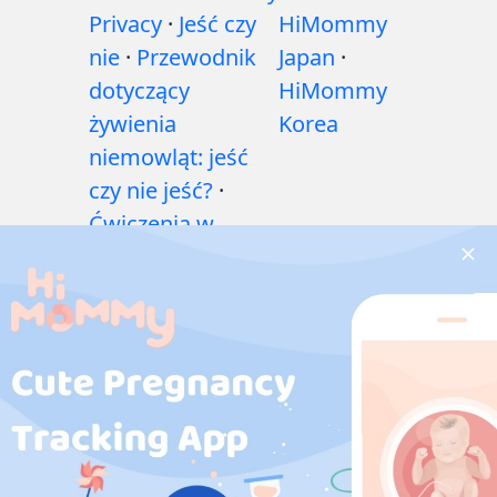
Privacy
·
Jeść czy
HiMommy
nie
·
Przewodnik
Japan
·
dotyczący
HiMommy
żywienia
Korea
niemowląt: jeść
czy nie jeść?
·
Ćwiczenia w
czasie ciąży
·
Problemy
zdrowotne w
czasie ciąży
·
Leki
w ciąży
·
Problemy
zdrowotne
niemowląt
·
Artykuły
·
Polityka