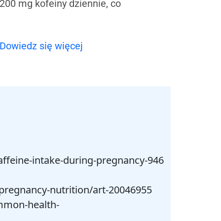
 200 mg kofeiny dziennie, co
Dowiedz się więcej
ffeine-intake-during-pregnancy-946
pregnancy-nutrition/art-20046955
ommon-health-