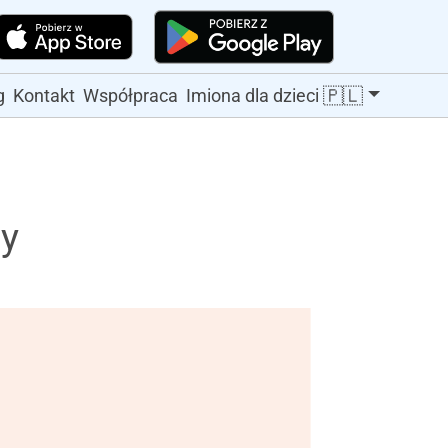
🇵🇱
g
Kontakt
Współpraca
Imiona dla dzieci
ży