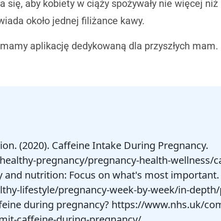
a się, aby kobiety w ciąży spożywały nie więcej niż
iada około jednej filiżance kawy.
 mamy aplikację dedykowaną dla przyszłych mam.
on. (2020). Caffeine Intake During Pregnancy.
healthy-pregnancy/pregnancy-health-wellness/ca
y and nutrition: Focus on what's most important.
lthy-lifestyle/pregnancy-week-by-week/in-depth/
caffeine during pregnancy? https://www.nhs.uk/c
mit-caffeine-during-pregnancy/