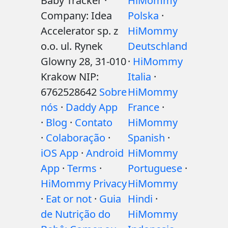
Baby Tracker ·
HiMommy
Company: Idea
Polska
·
Accelerator sp. z
HiMommy
o.o. ul. Rynek
Deutschland
Glowny 28, 31-010
·
HiMommy
Krakow NIP:
Italia
·
6762528642
Sobre
HiMommy
nós
·
Daddy App
France
·
·
Blog
·
Contato
HiMommy
·
Colaboração
·
Spanish
·
iOS App
·
Android
HiMommy
App
·
Terms
·
Portuguese
·
HiMommy Privacy
HiMommy
·
Eat or not
·
Guia
Hindi
·
de Nutrição do
HiMommy