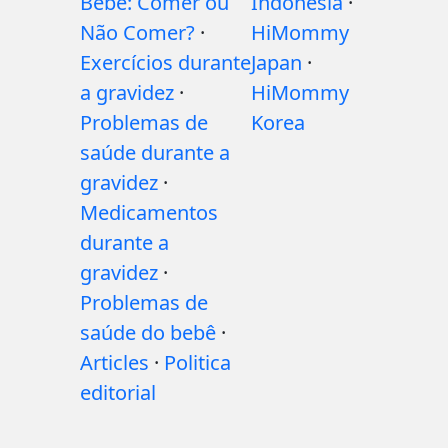
Bebê: Comer ou
Indonesia
·
Não Comer?
·
HiMommy
Exercícios durante
Japan
·
a gravidez
·
HiMommy
Problemas de
Korea
saúde durante a
gravidez
·
Medicamentos
durante a
gravidez
·
Problemas de
saúde do bebê
·
Articles
·
Politica
editorial
Download For Free Now!