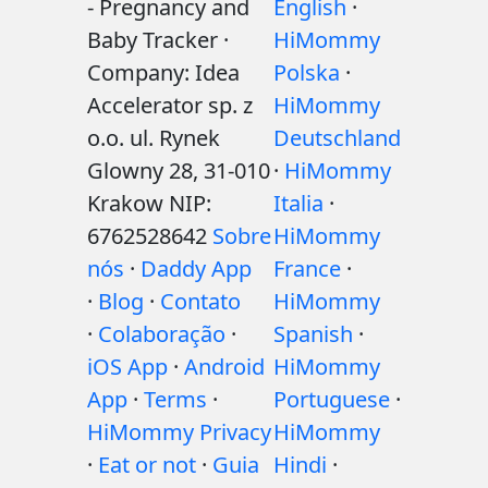
- Pregnancy and
English
·
Baby Tracker ·
HiMommy
Company: Idea
Polska
·
Accelerator sp. z
HiMommy
o.o. ul. Rynek
Deutschland
Glowny 28, 31-010
·
HiMommy
Krakow NIP:
Italia
·
6762528642
Sobre
HiMommy
nós
·
Daddy App
France
·
·
Blog
·
Contato
HiMommy
·
Colaboração
·
Spanish
·
iOS App
·
Android
HiMommy
App
·
Terms
·
Portuguese
·
HiMommy Privacy
HiMommy
·
Eat or not
·
Guia
Hindi
·