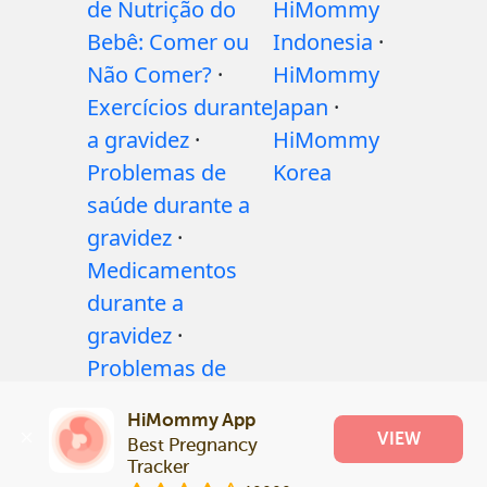
de Nutrição do
HiMommy
Bebê: Comer ou
Indonesia
·
Não Comer?
·
HiMommy
Exercícios durante
Japan
·
a gravidez
·
HiMommy
Problemas de
Korea
saúde durante a
gravidez
·
Medicamentos
durante a
gravidez
·
Problemas de
saúde do bebê
·
HiMommy App
Articles
·
Politica
VIEW
Best Pregnancy 
editorial
Tracker