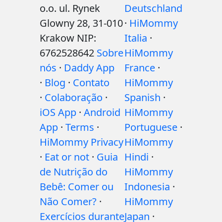
o.o. ul. Rynek
Deutschland
Glowny 28, 31-010
·
HiMommy
Krakow NIP:
Italia
·
6762528642
Sobre
HiMommy
nós
·
Daddy App
France
·
·
Blog
·
Contato
HiMommy
·
Colaboração
·
Spanish
·
iOS App
·
Android
HiMommy
App
·
Terms
·
Portuguese
·
HiMommy Privacy
HiMommy
·
Eat or not
·
Guia
Hindi
·
de Nutrição do
HiMommy
Bebê: Comer ou
Indonesia
·
Não Comer?
·
HiMommy
Exercícios durante
Japan
·