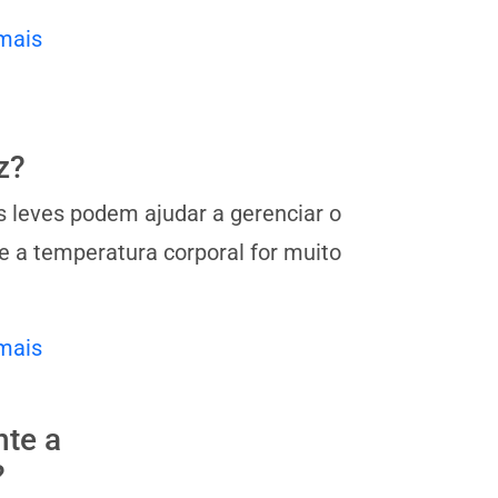
mais
z?
s leves podem ajudar a gerenciar o
e a temperatura corporal for muito
mais
nte a
?