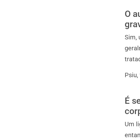
O a
gra
Sim, 
geral
trata
Psiu,
É s
cor
Um li
entan