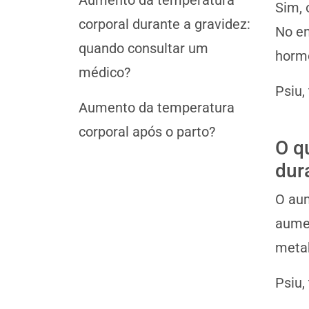
Aumento da temperatura
Sim, 
corporal durante a gravidez:
No en
quando consultar um
horm
médico?
Psiu,
Aumento da temperatura
corporal após o parto?
O q
dur
O aum
aumen
meta
Psiu,