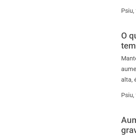
Psiu,
O q
tem
Mante
aumen
alta,
Psiu,
Aum
gra