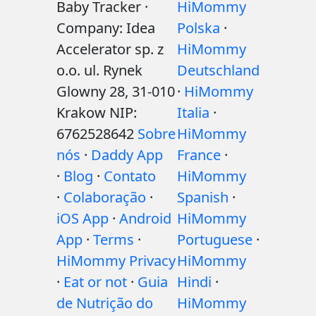
Baby Tracker ·
HiMommy
Company: Idea
Polska
·
Accelerator sp. z
HiMommy
o.o. ul. Rynek
Deutschland
Glowny 28, 31-010
·
HiMommy
Krakow NIP:
Italia
·
6762528642
Sobre
HiMommy
nós
·
Daddy App
France
·
·
Blog
·
Contato
HiMommy
·
Colaboração
·
Spanish
·
iOS App
·
Android
HiMommy
App
·
Terms
·
Portuguese
·
HiMommy Privacy
HiMommy
·
Eat or not
·
Guia
Hindi
·
de Nutrição do
HiMommy