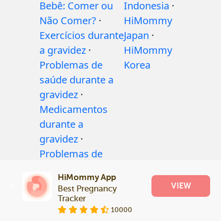
Bebê: Comer ou
Indonesia
·
Não Comer?
·
HiMommy
Exercícios durante
Japan
·
a gravidez
·
HiMommy
Problemas de
Korea
saúde durante a
gravidez
·
Medicamentos
durante a
gravidez
·
Problemas de
saúde do bebê
·
HiMommy App
Articles
·
Politica
VIEW
Best Pregnancy 
editorial
Tracker
10000