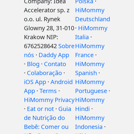
Company: Idea
Polska
·
Accelerator sp. z
HiMommy
o.o. ul. Rynek
Deutschland
Glowny 28, 31-010
·
HiMommy
Krakow NIP:
Italia
·
6762528642
Sobre
HiMommy
nós
·
Daddy App
France
·
·
Blog
·
Contato
HiMommy
·
Colaboração
·
Spanish
·
iOS App
·
Android
HiMommy
App
·
Terms
·
Portuguese
·
HiMommy Privacy
HiMommy
·
Eat or not
·
Guia
Hindi
·
de Nutrição do
HiMommy
Bebê: Comer ou
Indonesia
·