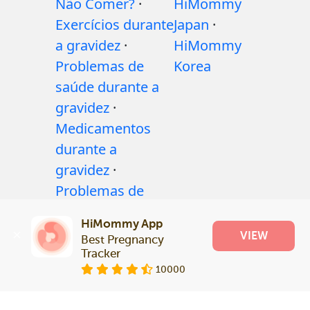
Não Comer?
·
HiMommy
Exercícios durante
Japan
·
a gravidez
·
HiMommy
Problemas de
Korea
saúde durante a
gravidez
·
Medicamentos
durante a
gravidez
·
Problemas de
saúde do bebê
·
HiMommy App
Articles
·
Politica
VIEW
Best Pregnancy 
editorial
Tracker
10000