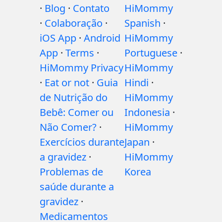
·
Blog
·
Contato
HiMommy
·
Colaboração
·
Spanish
·
iOS App
·
Android
HiMommy
App
·
Terms
·
Portuguese
·
HiMommy Privacy
HiMommy
·
Eat or not
·
Guia
Hindi
·
de Nutrição do
HiMommy
Bebê: Comer ou
Indonesia
·
Não Comer?
·
HiMommy
Exercícios durante
Japan
·
a gravidez
·
HiMommy
Problemas de
Korea
saúde durante a
gravidez
·
Medicamentos