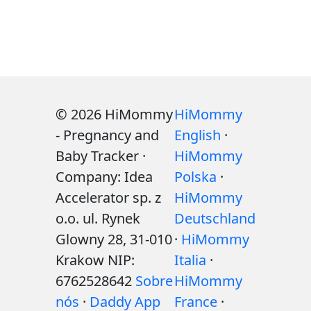
© 2026 HiMommy
HiMommy
- Pregnancy and
English
·
Baby Tracker ·
HiMommy
Company: Idea
Polska
·
Accelerator sp. z
HiMommy
o.o. ul. Rynek
Deutschland
Glowny 28, 31-010
·
HiMommy
Krakow NIP:
Italia
·
6762528642
Sobre
HiMommy
nós
·
Daddy App
France
·