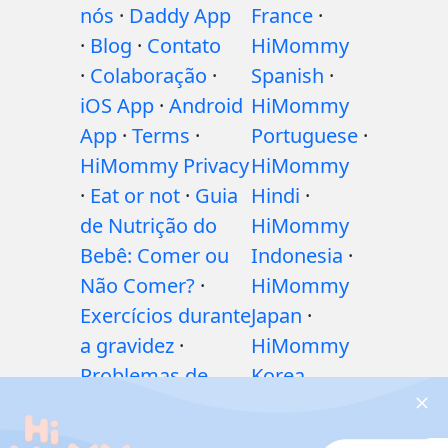
nós
·
Daddy App
France
·
·
Blog
·
Contato
HiMommy
·
Colaboração
·
Spanish
·
iOS App
·
Android
HiMommy
App
·
Terms
·
Portuguese
·
HiMommy Privacy
HiMommy
·
Eat or not
·
Guia
Hindi
·
de Nutrição do
HiMommy
Bebê: Comer ou
Indonesia
·
Não Comer?
·
HiMommy
Exercícios durante
Japan
·
a gravidez
·
HiMommy
Problemas de
Korea
saúde durante a
gravidez
·