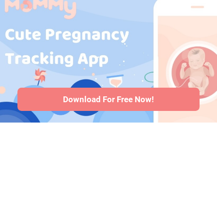
Medicamentos
durante a
gravidez
·
Problemas de
saúde do bebê
·
Articles
·
Politica
editorial
Download For Free Now!