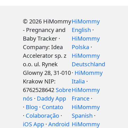
© 2026 HiMommy
HiMommy
- Pregnancy and
English
·
Baby Tracker ·
HiMommy
Company: Idea
Polska
·
Accelerator sp. z
HiMommy
o.o. ul. Rynek
Deutschland
Glowny 28, 31-010
·
HiMommy
Krakow NIP:
Italia
·
6762528642
Sobre
HiMommy
nós
·
Daddy App
France
·
·
Blog
·
Contato
HiMommy
·
Colaboração
·
Spanish
·
iOS App
·
Android
HiMommy