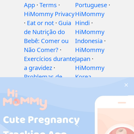
App
·
Terms
·
Portuguese
·
HiMommy Privacy
HiMommy
·
Eat or not
·
Guia
Hindi
·
de Nutrição do
HiMommy
Bebê: Comer ou
Indonesia
·
Não Comer?
·
HiMommy
Exercícios durante
Japan
·
a gravidez
·
HiMommy
Problemas de
Korea
saúde durante a
gravidez
·
Medicamentos
durante a
gravidez
·
Problemas de