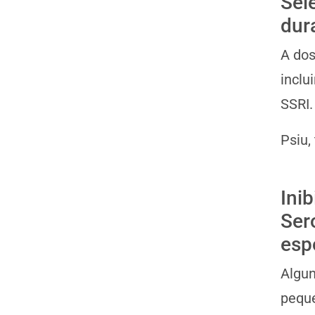
Sel
dur
A dos
inclu
SSRI.
Psiu,
Ini
Ser
esp
Algun
peque