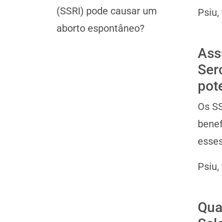
(SSRI) pode causar um
Psiu,
aborto espontâneo?
Ass
Ser
pot
Os SS
benef
esses
Psiu,
Qua