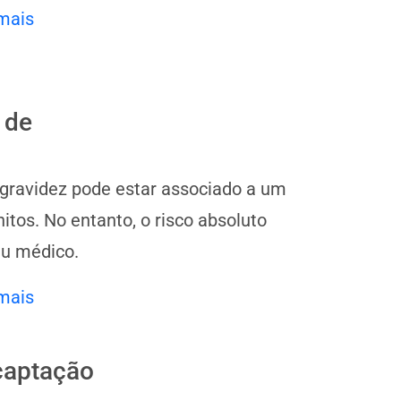
mais
 de
 gravidez pode estar associado a um
tos. No entanto, o risco absoluto
eu médico.
mais
ecaptação