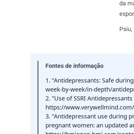
da mã
espon
Psiu,
Fontes de informação
1. "Antidepressants: Safe durin
week-by-week/in-depth/antidep
2. "Use of SSRI Antidepressants
https://www.verywellmind.com/
3. "Antidepressant use during p
pregnant women: an updated an