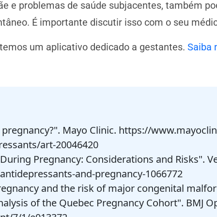
e e problemas de saúde subjacentes, também po
tâneo. É importante discutir isso com o seu médic
 temos um aplicativo dedicado a gestantes.
Saiba 
g pregnancy?". Mayo Clinic. https://www.mayoclini
ressants/art-20046420
 During Pregnancy: Considerations and Risks". V
antidepressants-and-pregnancy-1066772
regnancy and the risk of major congenital malfo
alysis of the Quebec Pregnancy Cohort". BMJ O