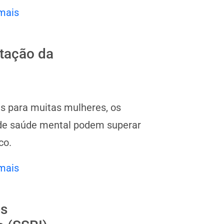
mais
ptação da
as para muitas mulheres, os
s de saúde mental podem superar
co.
mais
es