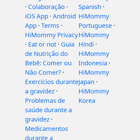
·
Colaboração
·
Spanish
·
iOS App
·
Android
HiMommy
App
·
Terms
·
Portuguese
·
HiMommy Privacy
HiMommy
·
Eat or not
·
Guia
Hindi
·
de Nutrição do
HiMommy
Bebê: Comer ou
Indonesia
·
Não Comer?
·
HiMommy
Exercícios durante
Japan
·
a gravidez
·
HiMommy
Problemas de
Korea
saúde durante a
gravidez
·
Medicamentos
durante a