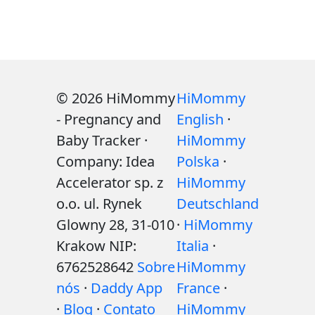
© 2026 HiMommy
HiMommy
- Pregnancy and
English
·
Baby Tracker ·
HiMommy
Company: Idea
Polska
·
Accelerator sp. z
HiMommy
o.o. ul. Rynek
Deutschland
Glowny 28, 31-010
·
HiMommy
Krakow NIP:
Italia
·
6762528642
Sobre
HiMommy
nós
·
Daddy App
France
·
·
Blog
·
Contato
HiMommy