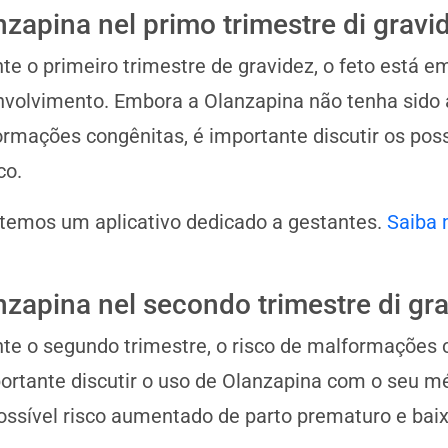
nzapina nel primo trimestre di gravi
te o primeiro trimestre de gravidez, o feto está e
volvimento. Embora a Olanzapina não tenha sido 
rmações congênitas, é importante discutir os poss
co.
 temos um aplicativo dedicado a gestantes.
Saiba 
nzapina nel secondo trimestre di gr
te o segundo trimestre, o risco de malformações c
ortante discutir o uso de Olanzapina com o seu m
ssível risco aumentado de parto prematuro e baix