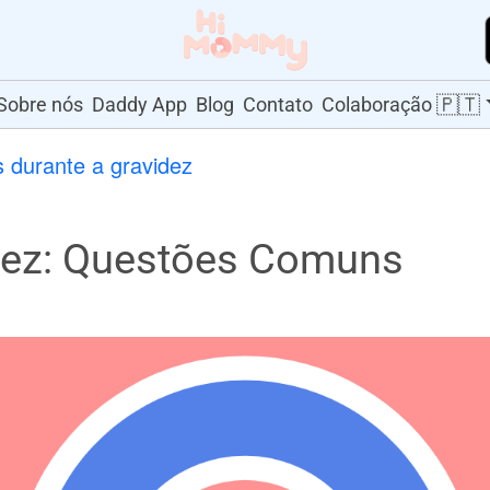
🇵🇹
Sobre nós
Daddy App
Blog
Contato
Colaboração
 durante a gravidez
dez: Questões Comuns