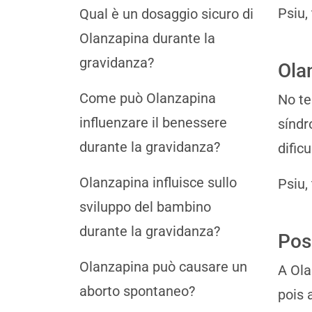
Psiu,
Qual è un dosaggio sicuro di
Olanzapina durante la
gravidanza?
Ola
Come può Olanzapina
No te
influenzare il benessere
síndr
durante la gravidanza?
dific
Olanzapina influisce sullo
Psiu,
sviluppo del bambino
durante la gravidanza?
Pos
Olanzapina può causare un
A Ola
aborto spontaneo?
pois 