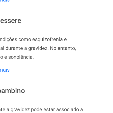
nessere
ondições como esquizofrenia e
al durante a gravidez. No entanto,
o e sonolência.
mais
 bambino
te a gravidez pode estar associado a