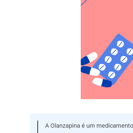
A Olanzapina é um medicamento 