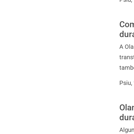
Com
dur
A Ola
trans
també
Psiu,
Ola
dur
Algun