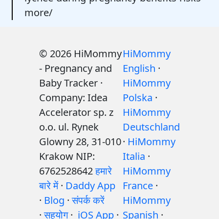
more/
© 2026 HiMommy
HiMommy
- Pregnancy and
English
·
Baby Tracker ·
HiMommy
Company: Idea
Polska
·
Accelerator sp. z
HiMommy
o.o. ul. Rynek
Deutschland
Glowny 28, 31-010
·
HiMommy
Krakow NIP:
Italia
·
6762528642
हमारे
HiMommy
बारे में
·
Daddy App
France
·
·
Blog
·
संपर्क करें
HiMommy
·
सहयोग
·
iOS App
·
Spanish
·