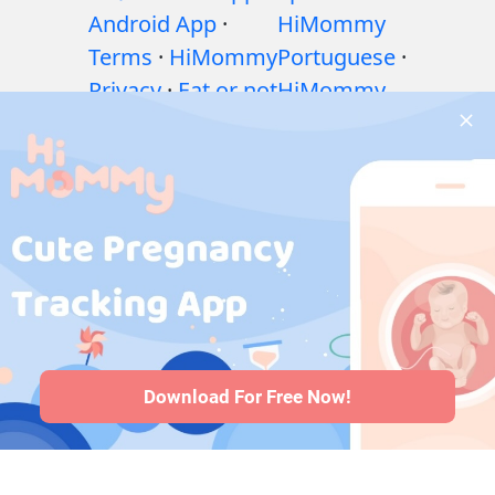
Android App
·
HiMommy
Terms
·
HiMommy
Portuguese
·
Privacy
·
Eat or not
HiMommy
·
शिशु पोषण गाइड: खाएँ
Hindi
·
या न खाएँ?
·
गर्भावस्था
HiMommy
के दौरान व्यायाम
·
Indonesia
·
गर्भावस्था के दौरान
HiMommy
स्वास्थ्य संबंधी समस्याएं
Japan
·
·
गर्भावस्था के दौरान
HiMommy
दवाएँ
·
बच्चे के स्वास्थ्य
Korea
समस्याएँ
·
Articles
·
संपादकीय नीति
Download For Free Now!