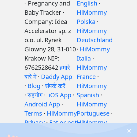
- Pregnancy and
English
·
Baby Tracker ·
HiMommy
Company: Idea
Polska
·
Accelerator sp. z
HiMommy
o.o. ul. Rynek
Deutschland
Glowny 28, 31-010
·
HiMommy
Krakow NIP:
Italia
·
6762528642
हमारे
HiMommy
बारे में
·
Daddy App
France
·
·
Blog
·
संपर्क करें
HiMommy
·
सहयोग
·
iOS App
·
Spanish
·
Android App
·
HiMommy
Terms
·
HiMommy
Portuguese
·
Privacy
·
Eat or not
HiMommy
·
शिशु पोषण गाइड: खाएँ
Hindi
·