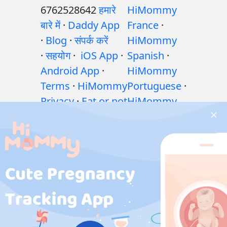
6762528642
हमारे
HiMommy
बारे में
·
Daddy App
France
·
·
Blog
·
संपर्क करें
HiMommy
·
सहयोग
·
iOS App
·
Spanish
·
Android App
·
HiMommy
Terms
·
HiMommy
Portuguese
·
Privacy
·
Eat or not
HiMommy
·
शिशु पोषण गाइड: खाएँ
Hindi
·
या न खाएँ?
·
गर्भावस्था
HiMommy
के दौरान व्यायाम
·
Indonesia
·
गर्भावस्था के दौरान
HiMommy
स्वास्थ्य संबंधी समस्याएं
Japan
·
·
गर्भावस्था के दौरान
HiMommy
दवाएँ
·
बच्चे के स्वास्थ्य
Korea
समस्याएँ
·
Articles
·