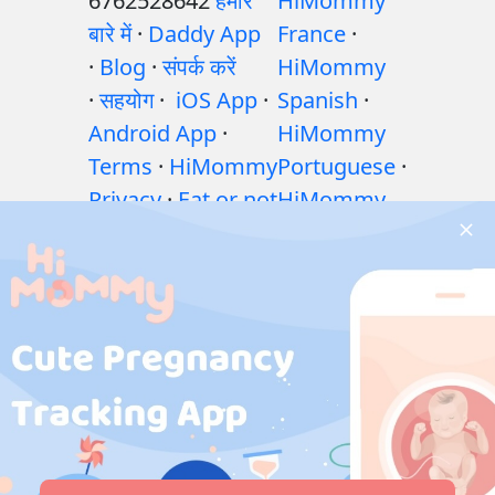
6762528642
हमारे
HiMommy
बारे में
·
Daddy App
France
·
·
Blog
·
संपर्क करें
HiMommy
·
सहयोग
·
iOS App
·
Spanish
·
Android App
·
HiMommy
Terms
·
HiMommy
Portuguese
·
Privacy
·
Eat or not
HiMommy
·
शिशु पोषण गाइड: खाएँ
Hindi
·
या न खाएँ?
·
गर्भावस्था
HiMommy
के दौरान व्यायाम
·
Indonesia
·
गर्भावस्था के दौरान
HiMommy
स्वास्थ्य संबंधी समस्याएं
Japan
·
·
गर्भावस्था के दौरान
HiMommy
दवाएँ
·
बच्चे के स्वास्थ्य
Korea
समस्याएँ
·
Articles
·