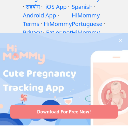
·
सहयोग
·
iOS App
·
Spanish
·
Android App
·
HiMommy
Terms
·
HiMommy
Portuguese
·
Privacy
·
Eat or not
HiMommy
·
शिशु पोषण गाइड: खाएँ
Hindi
·
या न खाएँ?
·
गर्भावस्था
HiMommy
के दौरान व्यायाम
·
Indonesia
·
गर्भावस्था के दौरान
HiMommy
स्वास्थ्य संबंधी समस्याएं
Japan
·
·
गर्भावस्था के दौरान
HiMommy
दवाएँ
·
बच्चे के स्वास्थ्य
Korea
समस्याएँ
·
Articles
·
संपादकीय नीति
Download For Free Now!