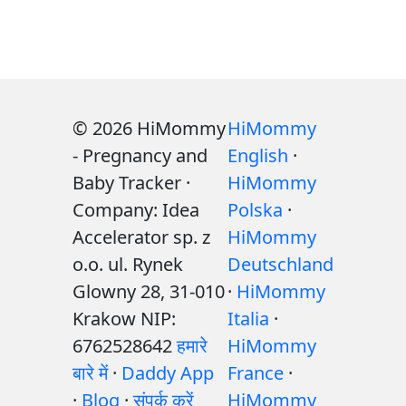
© 2026 HiMommy
HiMommy
- Pregnancy and
English
·
Baby Tracker ·
HiMommy
Company: Idea
Polska
·
Accelerator sp. z
HiMommy
o.o. ul. Rynek
Deutschland
Glowny 28, 31-010
·
HiMommy
Krakow NIP:
Italia
·
6762528642
हमारे
HiMommy
बारे में
·
Daddy App
France
·
·
Blog
·
संपर्क करें
HiMommy