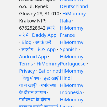
o.o. ul. Rynek
Deutschland
Glowny 28, 31-010
·
HiMommy
Krakow NIP:
Italia
·
6762528642
हमारे
HiMommy
बारे में
·
Daddy App
France
·
·
Blog
·
संपर्क करें
HiMommy
·
सहयोग
·
iOS App
·
Spanish
·
Android App
·
HiMommy
Terms
·
HiMommy
Portuguese
·
Privacy
·
Eat or not
HiMommy
·
शिशु पोषण गाइड: खाएँ
Hindi
·
या न खाएँ?
·
गर्भावस्था
HiMommy
के दौरान व्यायाम
·
Indonesia
·
गर्भावस्था के दौरान
HiMommy
स्वास्थ्य संबंधी समस्याएं
Japan
·