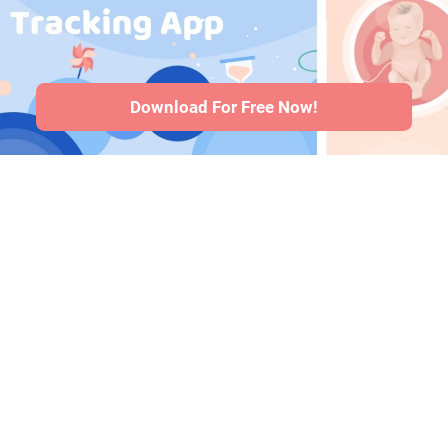
·
गर्भावस्था के दौरान
HiMommy
दवाएँ
·
बच्चे के स्वास्थ्य
Korea
समस्याएँ
·
Articles
·
संपादकीय नीति
Download For Free Now!