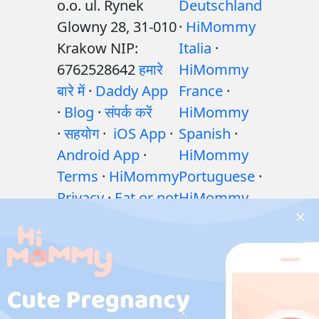
o.o. ul. Rynek
Deutschland
Glowny 28, 31-010
·
HiMommy
Krakow NIP:
Italia
·
6762528642
हमारे
HiMommy
बारे में
·
Daddy App
France
·
·
Blog
·
संपर्क करें
HiMommy
·
सहयोग
·
iOS App
·
Spanish
·
Android App
·
HiMommy
Terms
·
HiMommy
Portuguese
·
Privacy
·
Eat or not
HiMommy
·
शिशु पोषण गाइड: खाएँ
Hindi
·
या न खाएँ?
·
गर्भावस्था
HiMommy
के दौरान व्यायाम
·
Indonesia
·
गर्भावस्था के दौरान
HiMommy
स्वास्थ्य संबंधी समस्याएं
Japan
·