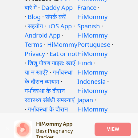
बारे में
·
Daddy App
France
·
·
Blog
·
संपर्क करें
HiMommy
·
सहयोग
·
iOS App
·
Spanish
·
Android App
·
HiMommy
Terms
·
HiMommy
Portuguese
·
Privacy
·
Eat or not
HiMommy
·
शिशु पोषण गाइड: खाएँ
Hindi
·
या न खाएँ?
·
गर्भावस्था
HiMommy
के दौरान व्यायाम
·
Indonesia
·
गर्भावस्था के दौरान
HiMommy
स्वास्थ्य संबंधी समस्याएं
Japan
·
·
गर्भावस्था के दौरान
HiMommy
दवाएँ
·
बच्चे के स्वास्थ्य
Korea
HiMommy App
समस्याएँ
·
Articles
·
VIEW
Best Pregnancy 
संपादकीय नीति
Tracker