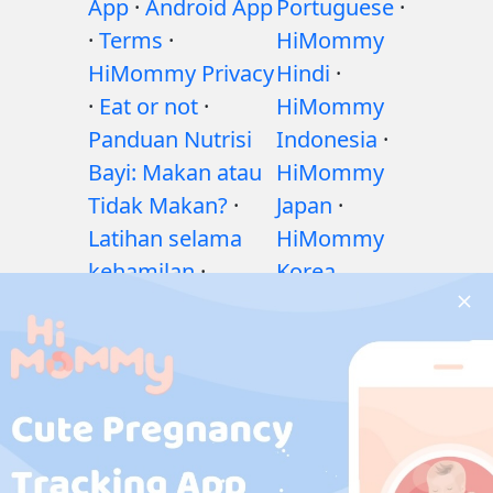
App
·
Android App
Portuguese
·
·
Terms
·
HiMommy
HiMommy Privacy
Hindi
·
·
Eat or not
·
HiMommy
Panduan Nutrisi
Indonesia
·
Bayi: Makan atau
HiMommy
Tidak Makan?
·
Japan
·
Latihan selama
HiMommy
kehamilan
·
Korea
Masalah
kesehatan selama
kehamilan
·
Obat-
obatan selama
kehamilan
·
Masalah