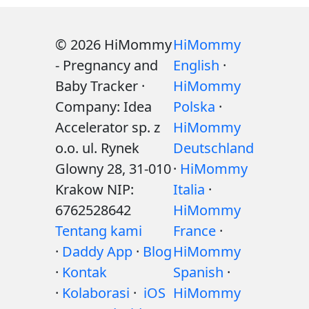
© 2026 HiMommy
HiMommy
- Pregnancy and
English
·
Baby Tracker ·
HiMommy
Company: Idea
Polska
·
Accelerator sp. z
HiMommy
o.o. ul. Rynek
Deutschland
Glowny 28, 31-010
·
HiMommy
Krakow NIP:
Italia
·
6762528642
HiMommy
Tentang kami
France
·
·
Daddy App
·
Blog
HiMommy
·
Kontak
Spanish
·
·
Kolaborasi
·
iOS
HiMommy