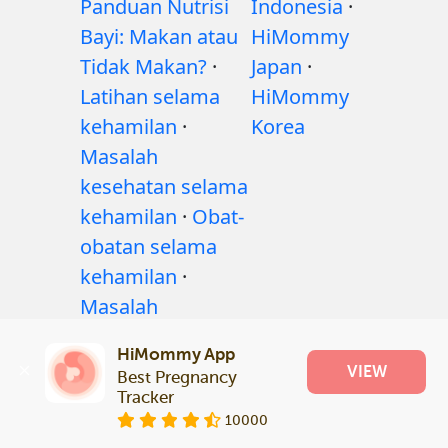
Panduan Nutrisi
Indonesia
·
Bayi: Makan atau
HiMommy
Tidak Makan?
·
Japan
·
Latihan selama
HiMommy
kehamilan
·
Korea
Masalah
kesehatan selama
kehamilan
·
Obat-
obatan selama
kehamilan
·
Masalah
kesehatan bayi
·
HiMommy App
Articles
·
VIEW
Best Pregnancy 
Kebijakan editorial
Tracker
10000