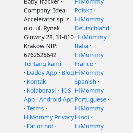
Baby Tracker ·
HiMommy
Company: Idea
Polska
·
Accelerator sp. z
HiMommy
o.o. ul. Rynek
Deutschland
Glowny 28, 31-010
·
HiMommy
Krakow NIP:
Italia
·
6762528642
HiMommy
Tentang kami
France
·
·
Daddy App
·
Blog
HiMommy
·
Kontak
Spanish
·
·
Kolaborasi
·
iOS
HiMommy
App
·
Android App
Portuguese
·
·
Terms
·
HiMommy
HiMommy Privacy
Hindi
·
·
Eat or not
·
HiMommy