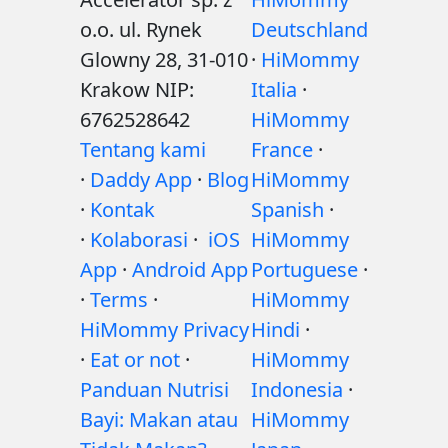
o.o. ul. Rynek
Deutschland
Glowny 28, 31-010
·
HiMommy
Krakow NIP:
Italia
·
6762528642
HiMommy
Tentang kami
France
·
·
Daddy App
·
Blog
HiMommy
·
Kontak
Spanish
·
·
Kolaborasi
·
iOS
HiMommy
App
·
Android App
Portuguese
·
·
Terms
·
HiMommy
HiMommy Privacy
Hindi
·
·
Eat or not
·
HiMommy
Panduan Nutrisi
Indonesia
·
Bayi: Makan atau
HiMommy