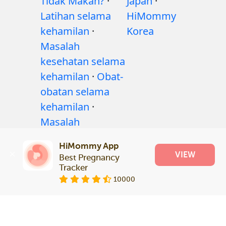
Tidak Makan?
·
Japan
·
Latihan selama
HiMommy
kehamilan
·
Korea
Masalah
kesehatan selama
kehamilan
·
Obat-
obatan selama
kehamilan
·
Masalah
kesehatan bayi
·
HiMommy App
Articles
·
VIEW
Best Pregnancy 
Kebijakan editorial
Tracker
10000