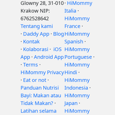
Glowny 28, 31-010
·
HiMommy
Krakow NIP:
Italia
·
6762528642
HiMommy
Tentang kami
France
·
·
Daddy App
·
Blog
HiMommy
·
Kontak
Spanish
·
·
Kolaborasi
·
iOS
HiMommy
App
·
Android App
Portuguese
·
·
Terms
·
HiMommy
HiMommy Privacy
Hindi
·
·
Eat or not
·
HiMommy
Panduan Nutrisi
Indonesia
·
Bayi: Makan atau
HiMommy
Tidak Makan?
·
Japan
·
Latihan selama
HiMommy