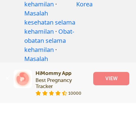
kehamilan
·
Korea
Masalah
kesehatan selama
kehamilan
·
Obat-
obatan selama
kehamilan
·
Masalah
kesehatan bayi
·
HiMommy App
Articles
·
VIEW
Best Pregnancy 
Kebijakan editorial
Tracker
10000