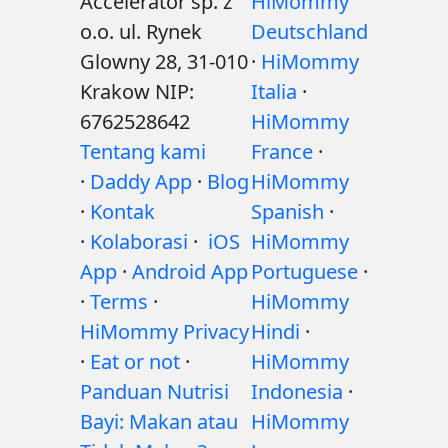
Accelerator sp. z
HiMommy
o.o. ul. Rynek
Deutschland
Glowny 28, 31-010
·
HiMommy
Krakow NIP:
Italia
·
6762528642
HiMommy
Tentang kami
France
·
·
Daddy App
·
Blog
HiMommy
·
Kontak
Spanish
·
·
Kolaborasi
·
iOS
HiMommy
App
·
Android App
Portuguese
·
·
Terms
·
HiMommy
HiMommy Privacy
Hindi
·
·
Eat or not
·
HiMommy
Panduan Nutrisi
Indonesia
·
Bayi: Makan atau
HiMommy