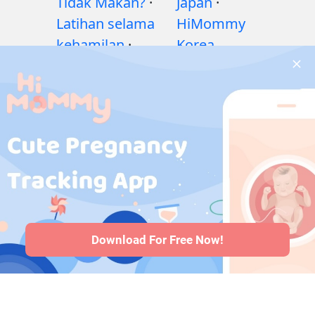
Tidak Makan?
·
Japan
·
Latihan selama
HiMommy
kehamilan
·
Korea
Masalah
kesehatan selama
kehamilan
·
Obat-
obatan selama
kehamilan
·
Masalah
kesehatan bayi
·
Articles
·
Kebijakan editorial
Download For Free Now!