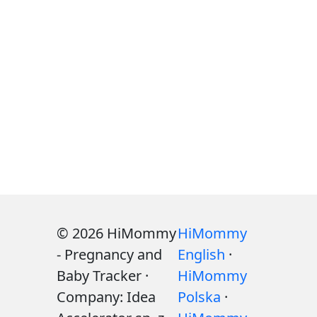
© 2026 HiMommy
HiMommy
- Pregnancy and
English
·
Baby Tracker ·
HiMommy
Company: Idea
Polska
·