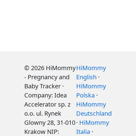
© 2026 HiMommy
HiMommy
- Pregnancy and
English
·
Baby Tracker ·
HiMommy
Company: Idea
Polska
·
Accelerator sp. z
HiMommy
o.o. ul. Rynek
Deutschland
Glowny 28, 31-010
·
HiMommy
Krakow NIP:
Italia
·