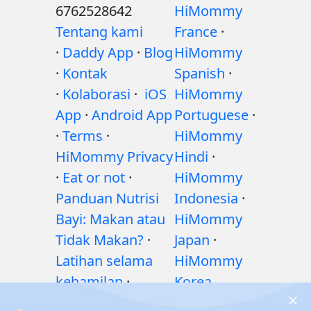
6762528642
HiMommy
Tentang kami
France
·
·
Daddy App
·
Blog
HiMommy
·
Kontak
Spanish
·
·
Kolaborasi
·
iOS
HiMommy
App
·
Android App
Portuguese
·
·
Terms
·
HiMommy
HiMommy Privacy
Hindi
·
·
Eat or not
·
HiMommy
Panduan Nutrisi
Indonesia
·
Bayi: Makan atau
HiMommy
Tidak Makan?
·
Japan
·
Latihan selama
HiMommy
kehamilan
·
Korea
Masalah