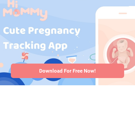
kesehatan selama
kehamilan
·
Obat-
obatan selama
kehamilan
·
Masalah
kesehatan bayi
·
Articles
·
Kebijakan editorial
Download For Free Now!