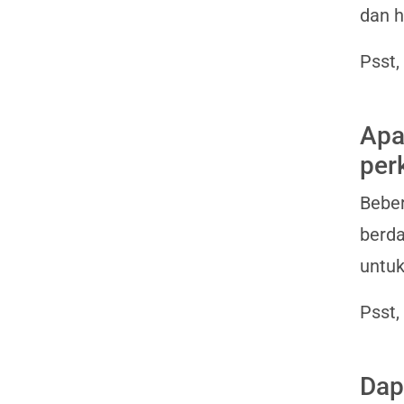
dan h
Psst,
Apa
per
Bebe
berda
untuk
Psst,
Dap