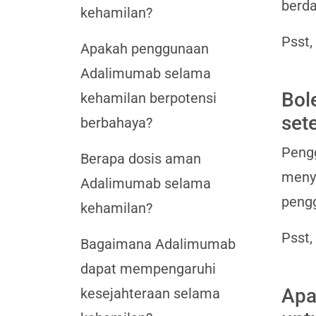
berda
kehamilan?
Psst,
Apakah penggunaan
Adalimumab selama
Bol
kehamilan berpotensi
set
berbahaya?
Pengg
Berapa dosis aman
meny
Adalimumab selama
pengg
kehamilan?
Psst,
Bagaimana Adalimumab
dapat mempengaruhi
Apa
kesejahteraan selama