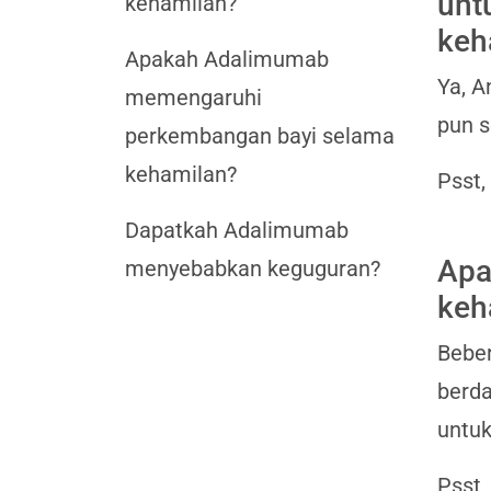
unt
kehamilan?
keh
Apakah Adalimumab
Ya, A
memengaruhi
pun 
perkembangan bayi selama
kehamilan?
Psst,
Dapatkah Adalimumab
Apa
menyebabkan keguguran?
keh
Bebe
berda
untu
Psst,