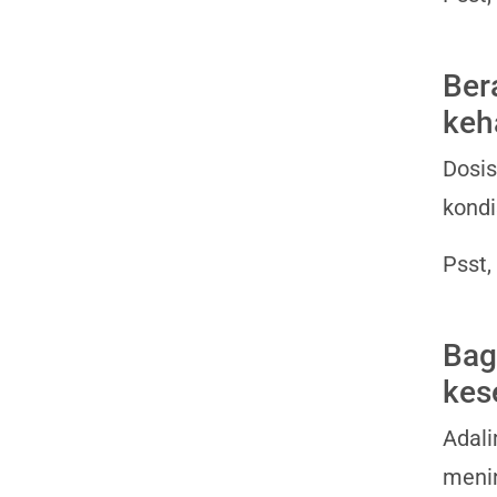
Ber
keh
Dosis
kondi
Psst,
Bag
kes
Adal
menin