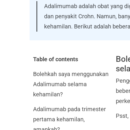
Adalimumab adalah obat yang digu
dan penyakit Crohn. Namun, ban
kehamilan. Berikut adalah bebe
Bol
Table of contents
sel
Bolehkah saya menggunakan
Peng
Adalimumab selama
beber
kehamilan?
perke
Adalimumab pada trimester
Psst,
pertama kehamilan,
amankah?