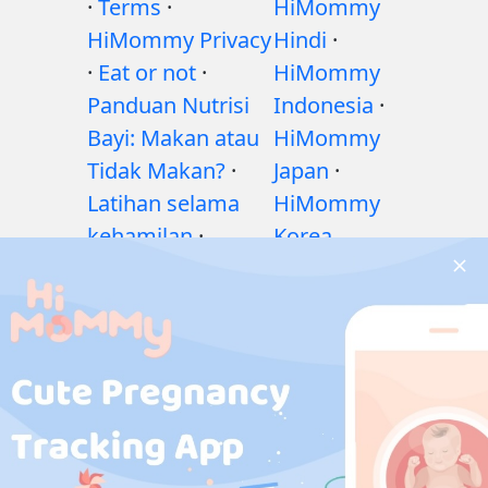
·
Terms
·
HiMommy
HiMommy Privacy
Hindi
·
·
Eat or not
·
HiMommy
Panduan Nutrisi
Indonesia
·
Bayi: Makan atau
HiMommy
Tidak Makan?
·
Japan
·
Latihan selama
HiMommy
kehamilan
·
Korea
Masalah
kesehatan selama
kehamilan
·
Obat-
obatan selama
kehamilan
·
Masalah
kesehatan bayi
·