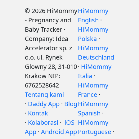
© 2026 HiMommy
HiMommy
- Pregnancy and
English
·
Baby Tracker ·
HiMommy
Company: Idea
Polska
·
Accelerator sp. z
HiMommy
o.o. ul. Rynek
Deutschland
Glowny 28, 31-010
·
HiMommy
Krakow NIP:
Italia
·
6762528642
HiMommy
Tentang kami
France
·
·
Daddy App
·
Blog
HiMommy
·
Kontak
Spanish
·
·
Kolaborasi
·
iOS
HiMommy
App
·
Android App
Portuguese
·