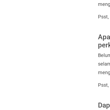
menga
Psst,
Apa
per
Belum
selam
mengg
Psst,
Dap