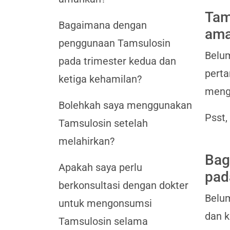
Tam
Bagaimana dengan
ama
penggunaan Tamsulosin
Belum
pada trimester kedua dan
perta
ketiga kehamilan?
mengg
Bolehkah saya menggunakan
Psst,
Tamsulosin setelah
melahirkan?
Bag
Apakah saya perlu
pad
berkonsultasi dengan dokter
Belum
untuk mengonsumsi
dan k
Tamsulosin selama