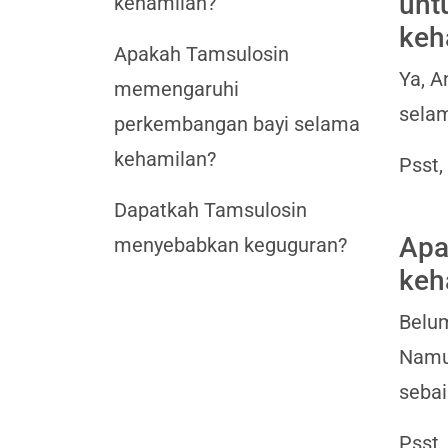
unt
kehamilan?
keh
Apakah Tamsulosin
Ya, A
memengaruhi
selam
perkembangan bayi selama
kehamilan?
Psst,
Dapatkah Tamsulosin
Apa
menyebabkan keguguran?
keh
Belum
Namun
sebai
Psst,