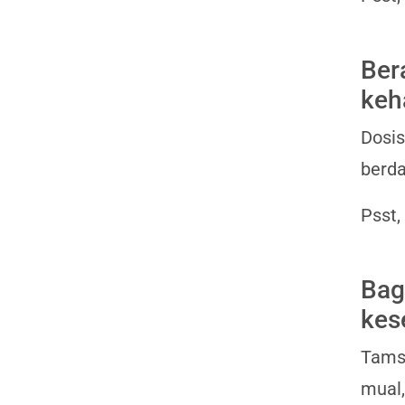
Ber
keh
Dosis
berda
Psst,
Bag
kes
Tamsu
mual,