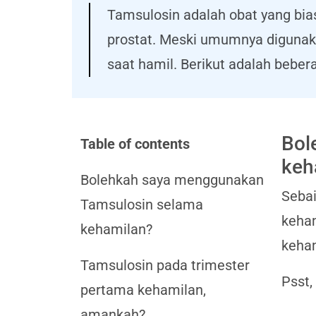
Tamsulosin adalah obat yang bia
prostat. Meski umumnya digunak
saat hamil. Berikut adalah beb
Bol
Table of contents
keh
Bolehkah saya menggunakan
Seba
Tamsulosin selama
keham
kehamilan?
keham
Tamsulosin pada trimester
Psst,
pertama kehamilan,
amankah?