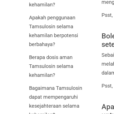
mengg
kehamilan?
Psst,
Apakah penggunaan
Tamsulosin selama
Bol
kehamilan berpotensi
set
berbahaya?
Sebai
Berapa dosis aman
melah
Tamsulosin selama
dalam
kehamilan?
Psst,
Bagaimana Tamsulosin
dapat mempengaruhi
Apa
kesejahteraan selama