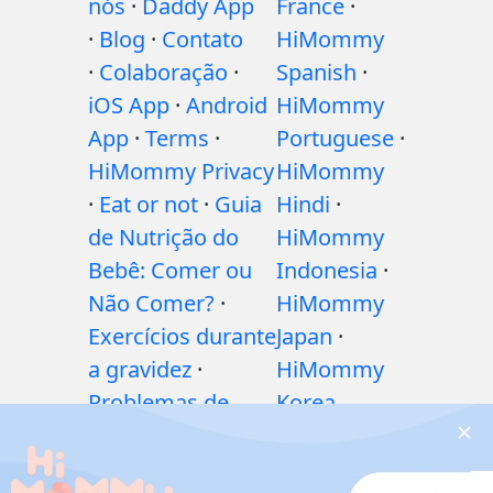
nós
·
Daddy App
France
·
·
Blog
·
Contato
HiMommy
·
Colaboração
·
Spanish
·
iOS App
·
Android
HiMommy
App
·
Terms
·
Portuguese
·
HiMommy Privacy
HiMommy
·
Eat or not
·
Guia
Hindi
·
de Nutrição do
HiMommy
Bebê: Comer ou
Indonesia
·
Não Comer?
·
HiMommy
Exercícios durante
Japan
·
a gravidez
·
HiMommy
Problemas de
Korea
saúde durante a
gravidez
·