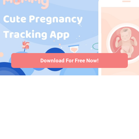
Medicamentos
durante a
gravidez
·
Problemas de
saúde do bebê
·
Articles
·
Politica
editorial
Download For Free Now!