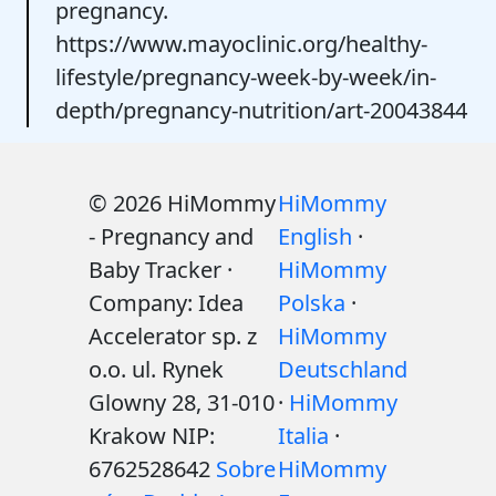
pregnancy.
https://www.mayoclinic.org/healthy-
lifestyle/pregnancy-week-by-week/in-
depth/pregnancy-nutrition/art-20043844
© 2026 HiMommy
HiMommy
- Pregnancy and
English
·
Baby Tracker ·
HiMommy
Company: Idea
Polska
·
Accelerator sp. z
HiMommy
o.o. ul. Rynek
Deutschland
Glowny 28, 31-010
·
HiMommy
Krakow NIP:
Italia
·
6762528642
Sobre
HiMommy