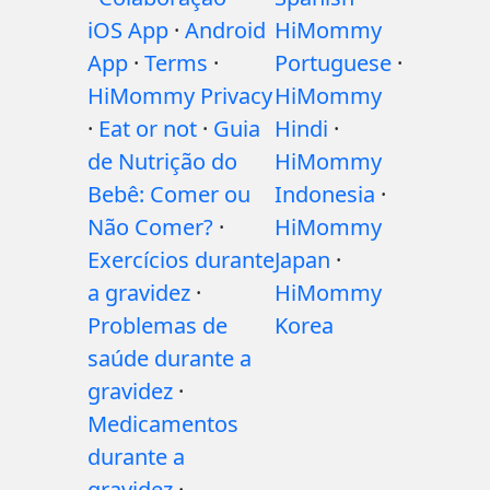
iOS App
·
Android
HiMommy
App
·
Terms
·
Portuguese
·
HiMommy Privacy
HiMommy
·
Eat or not
·
Guia
Hindi
·
de Nutrição do
HiMommy
Bebê: Comer ou
Indonesia
·
Não Comer?
·
HiMommy
Exercícios durante
Japan
·
a gravidez
·
HiMommy
Problemas de
Korea
saúde durante a
gravidez
·
Medicamentos
durante a
gravidez
·